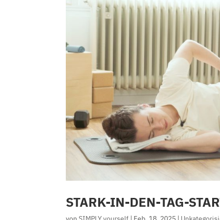
STARK-IN-DEN-TAG-STA
von
SIMPLY yourself
|
Feb. 18, 2025
|
Unkategorisi