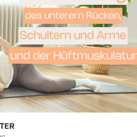
RTER
ert