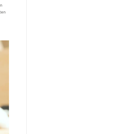
ln
ten