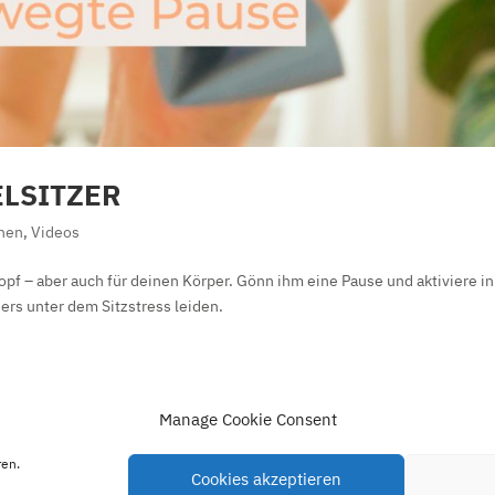
ELSITZER
nen
,
Videos
Kopf – aber auch für deinen Körper. Gönn ihm eine Pause und aktiviere in
rs unter dem Sitzstress leiden.
Manage Cookie Consent
ren.
Patientenaufklärung
Cookie-Richtlinie (EU)
Partner
Blog
Cookies akzeptieren