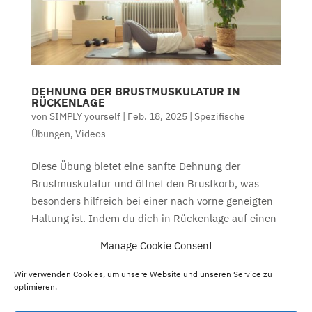
DEHNUNG DER BRUSTMUSKULATUR IN
RÜCKENLAGE
von
SIMPLY yourself
|
Feb. 18, 2025
|
Spezifische
Übungen
,
Videos
Diese Übung bietet eine sanfte Dehnung der
Brustmuskulatur und öffnet den Brustkorb, was
besonders hilfreich bei einer nach vorne geneigten
Haltung ist. Indem du dich in Rückenlage auf einen
Bolster oder gerollte Handtücher legst, wird der
Manage Cookie Consent
Brustbereich angehoben und...
Wir verwenden Cookies, um unsere Website und unseren Service zu
optimieren.
« Ältere Einträge
Nächste Einträge »