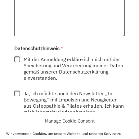
Datenschutzhinweis
*
Mit der Anmeldung erkläre ich mich mit der
Speicherung und Verarbeitung meiner Daten
gemäß unserer Datenschutzerklärung
einverstanden.
N
Ja, ich möchte auch den Newsletter „In
e
Bewegung“ mit Impulsen und Neuigkeiten
w
aus Osteopathie & Pilates erhalten. Ich kann
s
mich jederzeit wieder abmelden.
l
Manage Cookie Consent
e
t
Senden
t
Wir verwenden Cookies, um unsere Website und unseren Service zu