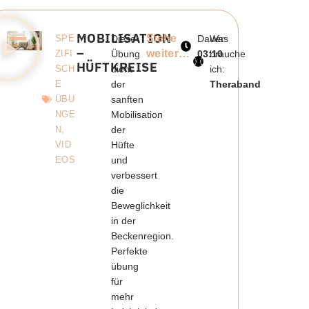
MOBILISATION
Siehe
SPE
Diese
Dauer:
Was
–
weiter…
ZIFI
Übung
03:10
brauche
HÜFTKREISE
SCH
dient
ich:
E
der
Theraband
ÜBU
sanften
NGE
Mobilisation
N
,
der
VID
Hüfte
EOS
und
verbessert
die
Beweglichkeit
in der
Beckenregion.
Perfekte
übung
für
mehr