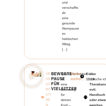
und
verschaffts
dir
eine
gesunde
Atempause
im
hektischen
Alltag.
[…]
BEWEGTE
Siehe
ÜB
Schreibtischarbeit
Dauer:
Was
PAUSE
weiter…
UN
ist
11:19
brauche ic
FÜR
GS
eine
Theraban
VIELSITZER
RO
Belastung
evtl.
UTI
für
Handtuch
NE
deinen
oder etwa
N
,
Kopf –
weiches