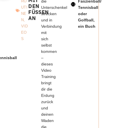
MIT
RO
die
Faszienball/
DEN
UTI
Unterschenkel
Tennisball
FÜSSEN A
NE
strecken
oder
N
N
,
und in
Golfball,
VID
Verbindung
ein Buch
EO
mit
S
sich
selbst
kommen
ennisball
–
dieses
Video
Training
bringt
dir die
Erdung
zurück
und
deinen
Waden
die