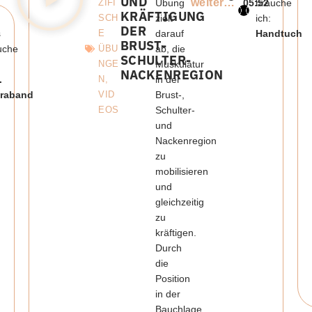
UND
weiter…
ZIFI
Übung
05:52
brauche
KRÄFTIGUNG
SCH
zielt
ich:
DER
s
E
darauf
Handtuch
BRUST-
uche
ÜBU
ab, die
SCHULTER-
NGE
Muskulatur
NACKENREGION
.
N
,
in der
raband
VID
Brust-,
EOS
Schulter-
und
Nackenregion
zu
mobilisieren
und
gleichzeitig
zu
kräftigen.
Durch
die
Position
in der
Bauchlage