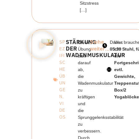
Sitzstress
[…]
STÄRKUNG
Siehe
SP
Diese
Dauer:
Was brauch
DER
weiter…
EZ
Übung
05:39
ich:
Stuhl, f
WADENMUSKULATUR
IFI
zielt
die
SC
darauf
Fortgeschri
HE
ab,
evtl.
ÜB
die
Gewichte,
UN
Wadenmuskulatur
Treppenstuf
GE
zu
Box/2
N
,
kräftigen
Yogablöcke
VI
und
DE
die
OS
Sprunggelenksstabilität
zu
verbessern.
Durch