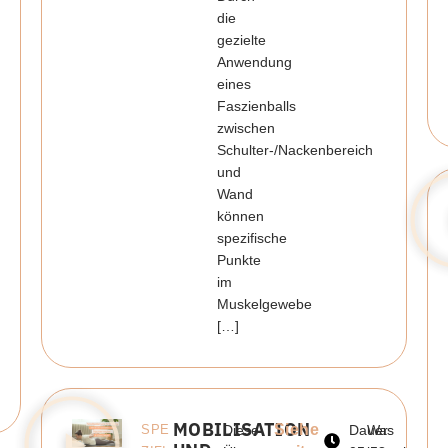
die
gezielte
Anwendung
eines
Faszienballs
zwischen
Schulter-/Nackenbereich
und
Wand
können
spezifische
Punkte
im
Muskelgewebe
[…]
MOBILISATION
Siehe
SPE
Diese
Dauer:
Was