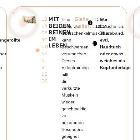
MIT
Siehe
ÜB
Eine
Dauer:
Was
BEIDEN
weiter…
UN
verkürzte
12:14
brauche ich:
BEINEN
GS
Oberschenkelmuskulatur
Theraband,
IM
ngerollte,
RO
kann
evtl.
LEBEN
UTI
Beschwerden
Handtuch
her
NE
verursachen.
oder etwas
N
,
Dieses
weiches als
e
VI
Videotraiming
Kopfunterlage
DE
hilft
OS
dir,
verkürzte
Muskeln
wieder
geschmeidig
zu
bekommen.
Besonders
geeignet