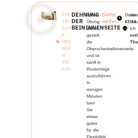
DEHNUNG
Siehe
SPE
Diese
Dauer:
Wa
DER
weiter…
ZIFI
Übung
03:14
bra
BEININNENSEITE
SCH
dehnt
ich:
E
gezielt
evtl
ÜBU
die
The
NGE
Oberschenkelinnenseite
N
,
und ist
VID
sanft in
EOS
Rückenlage
auszuführen.
In
wenigen
Minuten
tuen
Sie
etwas
gutes
für die
Flexibilität