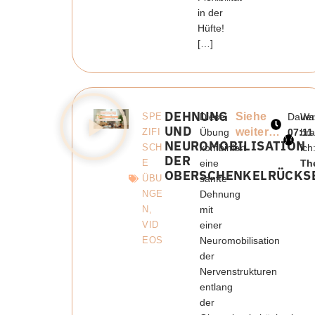
in der
Hüfte!
[…]
DEHNUNG
Siehe
SPE
Diese
Dauer
Wa
UND
weiter…
ZIFI
Übung
07:11
br
NEUROMOBILISATION
SCH
kombiniert
ich
DER
E
eine
Th
OBERSCHENKELRÜCKS
ÜBU
sanfte
NGE
Dehnung
N
,
mit
VID
einer
EOS
Neuromobilisation
der
Nervenstrukturen
entlang
der