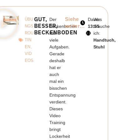
GUT,
Siehe
ÜBU
Der
Dauer:
Was
BESSER,
weiter…
NGS
Beckenboden
13:55
brauche
BECKENBODEN
ROU
hat
ich:
TIN
viele
Handtuch,
EN
,
Aufgaben.
Stuhl
VID
Gerade
EOS
deshalb
hat er
auch
mal ein
bisschen
Entspannung
verdient.
Dieses
Video
Training
bringt
Lockerheit