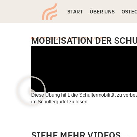
START
ÜBER UNS
OSTE
MOBILISATION DER SCH
SPEZIFISCHE ÜBUNGEN
,
VIDEOS
Diese Übung hilft, die Schultermobilität zu ver
im Schultergürtel zu lösen.
SIEHE MEHR VIDEOS…