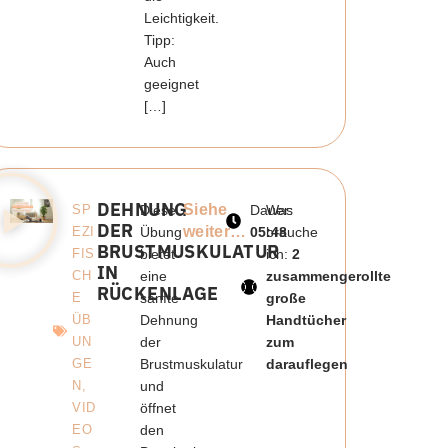
Leichtigkeit.
Tipp:
Auch
geeignet
[…]
DEHNUNG
Siehe
SP
Diese
Dauer:
Was
DER
weiter…
EZI
Übung
05:48
brauche
BRUSTMUSKULATUR
FIS
bietet
ich:
2
IN
CH
eine
zusammengerollte
RÜCKENLAGE
E
sanfte
große
ÜB
Dehnung
Handtücher
UN
der
zum
GE
Brustmuskulatur
darauflegen
N
,
und
VID
öffnet
EO
den