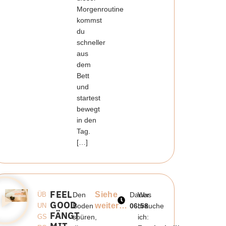
Morgenroutine
kommst
du
schneller
aus
dem
Bett
und
startest
bewegt
in den
Tag.
[…]
FEEL
Siehe
ÜB
Den
Dauer:
Was
GOOD
weiter…
UN
Boden
06:58
brauche
FÄNGT
GS
spüren,
ich: