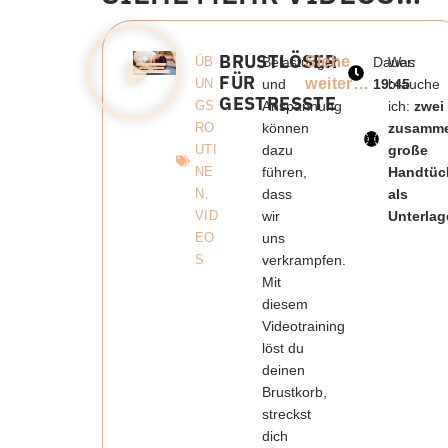
BRUSTLÖSER
Siehe
ÜB
Belastungen
Dauer:
Was
FÜR
weiter…
UN
und
19:45
brauche
GESTRESSTE
GS
Anspannung
ich:
zwei
RO
können
zusamme
UTI
dazu
große
NE
führen,
Handtüc
N
,
dass
als
VID
wir
Unterlag
EO
uns
S
verkrampfen.
Mit
diesem
Videotraining
löst du
deinen
Brustkorb,
streckst
dich