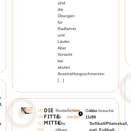
sind
die
Übungen
für
Radfahrer
und
Läufer.
Aber
Vorsicht
bei
akuten
Ausstrahlungsschmerzen
[…]
h:
d,
DIE
Siehe
ÜB
Runterfahren,
Dauer:
Was brauche
FITTE
weiter…
UN
die
11:59
ich:
MITTE
s
GS
Hüfte
Softball/Pilatesball,
RO
öffnen
evtl. Fußball,