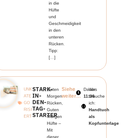
in die
Hüfte
und
Geschmeidigkeit
in den
unteren
Rücken.
Tipp:
[…]
STARK-
Siehe
UNK
Guten
Dauer:
Was
IN-
weiter…
ATE
Morgen
11:36
brauche
DEN-
GO
Rücken,
ich:
TAG-
RISI
Guten
Handtuch
STARTER
ERT
Morgen
als
Hüfte –
Kopfunterlage
Mit
dieser