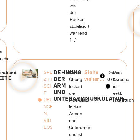
wird
der
Rücken
stabilisiert,
während
[…]
:
s
auche
:
DEHNUNG
Siehe
eraband
SPE
Diese
Dauer:
Was
EITE
DER
weiter…
ZIFI
Übung
07:55
brauche
ARM
SCH
lockert
ich:
UND
E
die
evtl.
UNTERARMMUSKULATUR
ÜBU
Muskulatur
Handtuch
NGE
in den
N
,
Armen
VID
und
EOS
Unterarmen
und ist