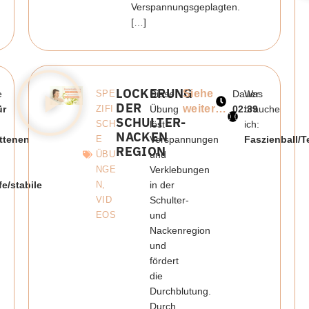
Verspannungsgeplagten.
[…]
LOCKERUNG
Siehe
e
SPE
Diese
Dauer:
Was
DER
weiter…
ür
ZIFI
Übung
02:39
brauche
SCHULTER-
SCH
löst
ich:
NACKEN
ttenen
E
Verspannungen
Faszienball/T
REGION
ÜBU
und
NGE
Verklebungen
e/stabile
N
,
in der
VID
Schulter-
EOS
und
Nackenregion
und
fördert
die
Durchblutung.
Durch