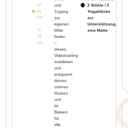
UT
und
2 Stühle / 2
IN
Zugang
Yogablöcke
EN
zur
zur
,
eigenen
Unterstützung,
VI
Mitte
eine Matte
DE
finden
OS
–
dieses
Videotraining
mobilisiert
und
entspannt
deinen
unteren
Rücken
und
ist
Balsam
für
alle